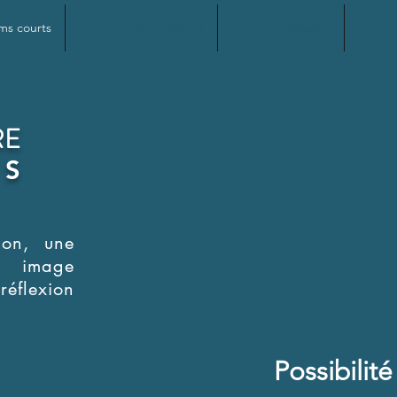
lms courts
Soundcloud
Dessins
RE
TS
ion, une
e image
 réflexion
Possibili